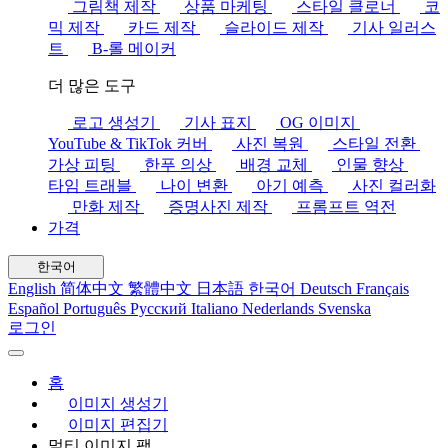
그림책 제작
상품 마케팅
스타일 클로너
코
믹 제작
카드 제작
슬라이드 제작
기사 일러스
트
B-롤 메이커
더 많은 도구
로고 생성기
기사 표지
OG 이미지
YouTube & TikTok 커버
사진 복원
스타일 전환
가상 피팅
한푸 의상
배경 교체
인물 향상
타임 트래블
나이 변환
아기 예측
사진 컬러화
만화 제작
증명사진 제작
프롬프트 역전
가격
한국어
English
简体中文
繁體中文
日本語
한국어
Deutsch
Français
Español
Português
Русский
Italiano
Nederlands
Svenska
로그인
홈
이미지 생성기
이미지 편집기
멀티 이미지 팩