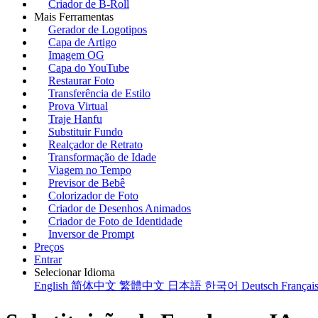
Criador de B-Roll
Mais Ferramentas
Gerador de Logotipos
Capa de Artigo
Imagem OG
Capa do YouTube
Restaurar Foto
Transferência de Estilo
Prova Virtual
Traje Hanfu
Substituir Fundo
Realçador de Retrato
Transformação de Idade
Viagem no Tempo
Previsor de Bebê
Colorizador de Foto
Criador de Desenhos Animados
Criador de Foto de Identidade
Inversor de Prompt
Preços
Entrar
Selecionar Idioma
English
简体中文
繁體中文
日本語
한국어
Deutsch
Françai