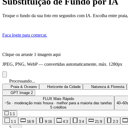
Substituição de Fundo por IA
Troque o fundo da sua foto em segundos com IA. Escolha entre praia, 
Faça login para começar.
Clique ou arraste 1 imagem aqui
JPEG, PNG, WebP — convertidas automaticamente, máx. 1280px
Processando...
Praia & Oceano
Horizonte da Cidade
Natureza & Floresta
GPT Image 2
FLUX
Mais Rápido
~5s · moderação mais frouxa · melhor para a maioria das tarefas
40–60s
5 créditos
1:1
1:1
16:9
9:16
4:3
3:4
21:9
2:3
5