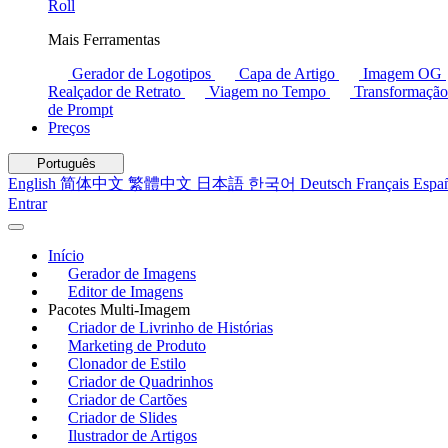
Roll
Mais Ferramentas
Gerador de Logotipos
Capa de Artigo
Imagem OG
Realçador de Retrato
Viagem no Tempo
Transformação
de Prompt
Preços
Português
English
简体中文
繁體中文
日本語
한국어
Deutsch
Français
Espa
Entrar
Início
Gerador de Imagens
Editor de Imagens
Pacotes Multi-Imagem
Criador de Livrinho de Histórias
Marketing de Produto
Clonador de Estilo
Criador de Quadrinhos
Criador de Cartões
Criador de Slides
Ilustrador de Artigos