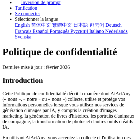
Inversion de prompt
Tarification
Se connecter
Sélectionner la langue
English
简体中文
繁體中文
日本語
한국어
Deutsch
Français
Español
Português
Русский
Italiano
Nederlands
Svenska
Politique de confidentialité
Dernière mise à jour : février 2026
Introduction
Cette Politique de confidentialité décrit la manière dont AiArtAny
(« nous », « notre » ou « nous ») collecte, utilise et protège vos
informations personnelles lorsque vous utilisez nos services de
génération d'images par IA, y compris la création d'images
marketing, la génération de livres d'histoires, les portraits d'animaux
de compagnie, la transformation de photos et d'autres outils créatifs
IA.
En utilisant AiArtAny, vous acceptez la collecte et l'utilisation des