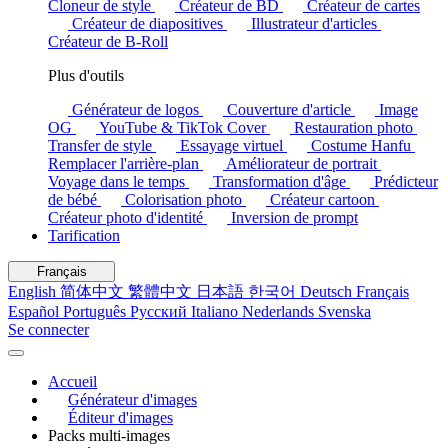
Cloneur de style
Créateur de BD
Créateur de cartes
Créateur de diapositives
Illustrateur d'articles
Créateur de B-Roll
Plus d'outils
Générateur de logos
Couverture d'article
Image
OG
YouTube & TikTok Cover
Restauration photo
Transfer de style
Essayage virtuel
Costume Hanfu
Remplacer l'arrière-plan
Améliorateur de portrait
Voyage dans le temps
Transformation d'âge
Prédicteur
de bébé
Colorisation photo
Créateur cartoon
Créateur photo d'identité
Inversion de prompt
Tarification
Français
English
简体中文
繁體中文
日本語
한국어
Deutsch
Français
Español
Português
Русский
Italiano
Nederlands
Svenska
Se connecter
Accueil
Générateur d'images
Éditeur d'images
Packs multi-images