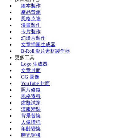
繪本製作
產品營銷
風格克隆
漫畫製作
卡片製作
幻燈片製作
文章插圖生成器
B-Roll 影片素材製作器
更多工具
Logo 生成器
文章封面
OG 圖像
YouTube 封面
照片修復
風格遷移
虛擬試穿
漢服變裝
背景替換
人像增強
年齡變換
時光穿梭