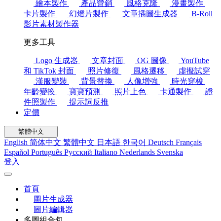
繪本製作
產品營銷
風格克隆
漫畫製作
卡片製作
幻燈片製作
文章插圖生成器
B-Roll
影片素材製作器
更多工具
Logo 生成器
文章封面
OG 圖像
YouTube
和 TikTok 封面
照片修復
風格遷移
虛擬試穿
漢服變裝
背景替換
人像增強
時光穿梭
年齡變換
寶寶預測
照片上色
卡通製作
證
件照製作
提示詞反推
定價
繁體中文
English
简体中文
繁體中文
日本語
한국어
Deutsch
Français
Español
Português
Русский
Italiano
Nederlands
Svenska
登入
首頁
圖片生成器
圖片編輯器
多圖組合包