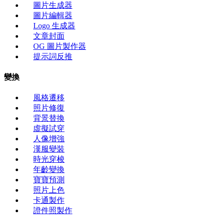
圖片生成器
圖片編輯器
Logo 生成器
文章封面
OG 圖片製作器
提示詞反推
變換
風格遷移
照片修復
背景替換
虛擬試穿
人像增強
漢服變裝
時光穿梭
年齡變換
寶寶預測
照片上色
卡通製作
證件照製作