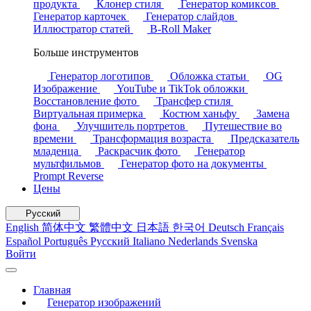
продукта
Клонер стиля
Генератор комиксов
Генератор карточек
Генератор слайдов
Иллюстратор статей
B-Roll Maker
Больше инструментов
Генератор логотипов
Обложка статьи
OG
Изображение
YouTube и TikTok обложки
Восстановление фото
Трансфер стиля
Виртуальная примерка
Костюм ханьфу
Замена
фона
Улучшитель портретов
Путешествие во
времени
Трансформация возраста
Предсказатель
младенца
Раскрасчик фото
Генератор
мультфильмов
Генератор фото на документы
Prompt Reverse
Цены
Русский
English
简体中文
繁體中文
日本語
한국어
Deutsch
Français
Español
Português
Русский
Italiano
Nederlands
Svenska
Войти
Главная
Генератор изображений