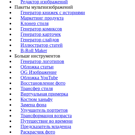
Редактор изображений
Пакеты мультиизображений
Генератор книжек с историями
Маркетинг продукта
Клонер стиля
Генератор комиксов
Генератор карточек
Генератор слайдов
Иллюстратор статей
B-Roll Maker
Больше инструментов
Генератор логотипов
Обложка статьи
OG Изображение
Обложка YouTube
Восстановление фото
Трансфер стиля
Виртуальная примерка
Костюм ханьфу
Замена фона
Улучшитель портретов
Трансформация возраста
Путешествие во времени
Предсказатель младенца
Раскрасчик фото