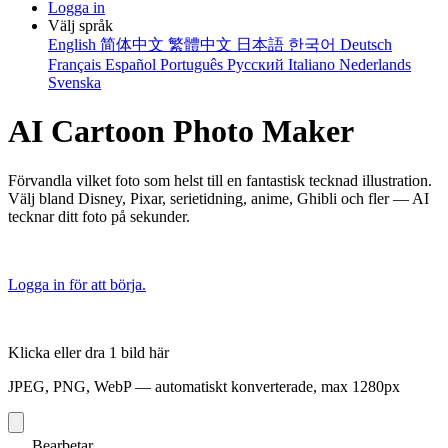
Logga in
Välj språk
English
简体中文
繁體中文
日本語
한국어
Deutsch
Français
Español
Português
Русский
Italiano
Nederlands
Svenska
AI Cartoon Photo Maker
Förvandla vilket foto som helst till en fantastisk tecknad illustration.
Välj bland Disney, Pixar, serietidning, anime, Ghibli och fler — AI
tecknar ditt foto på sekunder.
Logga in för att börja.
Klicka eller dra 1 bild här
JPEG, PNG, WebP — automatiskt konverterade, max 1280px
Bearbetar...