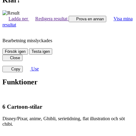
Ladda ner
Redigera resultat
Visa mina
Prova en annan
resultat
Bearbetning misslyckades
Försök igen
Testa igen
Close
Use
Copy
Funktioner
6 Cartoon-stilar
Disney/Pixar, anime, Ghibli, serietidning, flat illustration och söt
chibi.