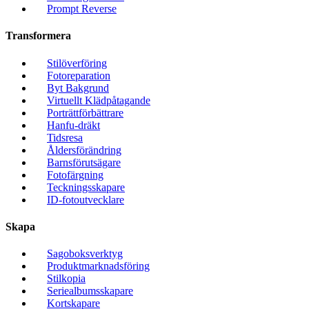
Prompt Reverse
Transformera
Stilöverföring
Fotoreparation
Byt Bakgrund
Virtuellt Klädpåtagande
Porträttförbättrare
Hanfu-dräkt
Tidsresa
Åldersförändring
Barnsförutsägare
Fotofärgning
Teckningsskapare
ID-fotoutvecklare
Skapa
Sagoboksverktyg
Produktmarknadsföring
Stilkopia
Seriealbumsskapare
Kortskapare