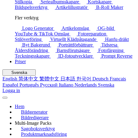
Stilkopia
Seriealbumsskapare
Kortskapare
Bildspelsverktyg
Artikelillustratör
B-Roll Maker
Fler verktyg
Logo Generator
Artikelomslag
OG-bild
YouTube & TikTok Omslag
Fotoreparation
Stilöverföring
Virtuellt Klädpåtagande
Hanfu-dräkt
Byt Bakgrund
Porträttförbättrare
Tidsresa
Åldersförändring
Barnsförutsägare
Fotofärgning
Teckningsskapare
ID-fotoutvecklare
Prompt Reverse
Priser
Svenska
English
简体中文
繁體中文
日本語
한국어
Deutsch
Français
Español
Português
Русский
Italiano
Nederlands
Svenska
Logga in
Hem
Bildgenerator
Bildredigerare
Multi-Image Packs
Sagoboksverktyg
Produktmarknadsföring