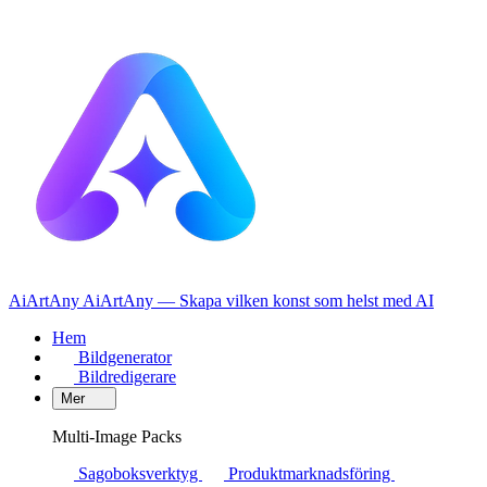
AiArtAny
AiArtAny — Skapa vilken konst som helst med AI
Hem
Bildgenerator
Bildredigerare
Mer
Multi-Image Packs
Sagoboksverktyg
Produktmarknadsföring