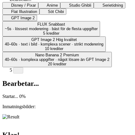
Disney / Pixar
Anime
Studio Ghibli
Serietidning
Flat Illustration
Söt Chibi
GPT Image 2
FLUX
Snabbast
~5s · lössest moderering · bäst för de flesta uppgifter
5 krediter
GPT Image 2
Hög kvalitet
40–60s · text i bild · komplexa scener · strikt moderering
10 krediter
Nano Banana 2
Premium
40–60s · komplexa uppgifter · något lösare än GPT Image 2
20 krediter
5
Bearbetar...
Startar...
0
%
Inmatningsbilder:
Klar!