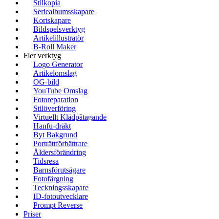
Stilkopia
Seriealbumsskapare
Kortskapare
Bildspelsverktyg
Artikelillustratör
B-Roll Maker
Fler verktyg
Logo Generator
Artikelomslag
OG-bild
YouTube Omslag
Fotoreparation
Stilöverföring
Virtuellt Klädpåtagande
Hanfu-dräkt
Byt Bakgrund
Porträttförbättrare
Åldersförändring
Tidsresa
Barnsförutsägare
Fotofärgning
Teckningsskapare
ID-fotoutvecklare
Prompt Reverse
Priser