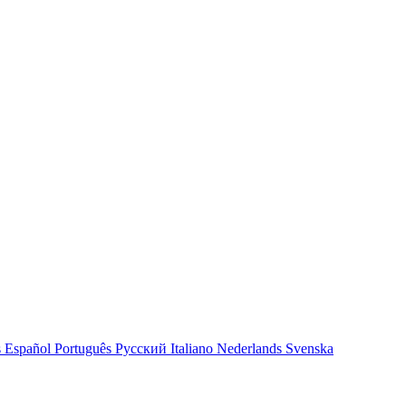
s
Español
Português
Русский
Italiano
Nederlands
Svenska