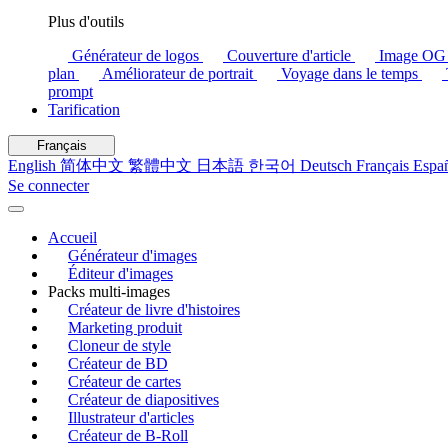
Plus d'outils
Générateur de logos
Couverture d'article
Image O
plan
Améliorateur de portrait
Voyage dans le temps
prompt
Tarification
Français
English
简体中文
繁體中文
日本語
한국어
Deutsch
Français
Espa
Se connecter
Accueil
Générateur d'images
Éditeur d'images
Packs multi-images
Créateur de livre d'histoires
Marketing produit
Cloneur de style
Créateur de BD
Créateur de cartes
Créateur de diapositives
Illustrateur d'articles
Créateur de B-Roll