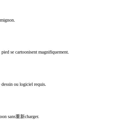
i mignon.
n pied se cartoonisent magnifiquement.
essin ou logiciel requis.
artoon sans重新charger.