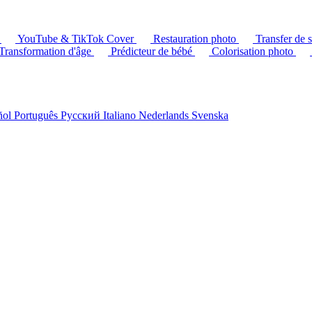
G
YouTube & TikTok Cover
Restauration photo
Transfer de 
Transformation d'âge
Prédicteur de bébé
Colorisation photo
ñol
Português
Русский
Italiano
Nederlands
Svenska