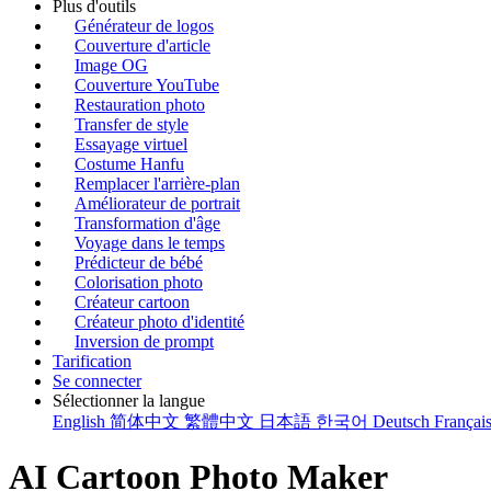
Plus d'outils
Générateur de logos
Couverture d'article
Image OG
Couverture YouTube
Restauration photo
Transfer de style
Essayage virtuel
Costume Hanfu
Remplacer l'arrière-plan
Améliorateur de portrait
Transformation d'âge
Voyage dans le temps
Prédicteur de bébé
Colorisation photo
Créateur cartoon
Créateur photo d'identité
Inversion de prompt
Tarification
Se connecter
Sélectionner la langue
English
简体中文
繁體中文
日本語
한국어
Deutsch
Françai
AI Cartoon Photo Maker