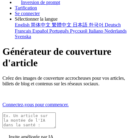
Inversion de prompt
Tarification
Se connecter
Sélectionner la langue
English
简体中文
繁體中文
日本語
한국어
Deutsch
Français
Español
Português
Русский
Italiano
Nederlands
Svenska
Générateur de couverture
d'article
Créez des images de couverture accrocheuses pour vos articles,
billets de blog et contenus sur les réseaux sociaux.
Connectez-vous pour commencer.
Invite améliorée par IA