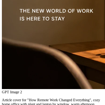
GPT Image 2
Article cover for "How Remote Work Changed Everything", cozy
home office with plant and laptop by window, warm afternoon…