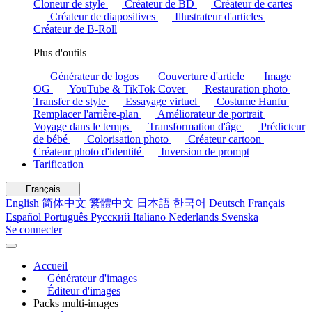
Cloneur de style
Créateur de BD
Créateur de cartes
Créateur de diapositives
Illustrateur d'articles
Créateur de B-Roll
Plus d'outils
Générateur de logos
Couverture d'article
Image
OG
YouTube & TikTok Cover
Restauration photo
Transfer de style
Essayage virtuel
Costume Hanfu
Remplacer l'arrière-plan
Améliorateur de portrait
Voyage dans le temps
Transformation d'âge
Prédicteur
de bébé
Colorisation photo
Créateur cartoon
Créateur photo d'identité
Inversion de prompt
Tarification
Français
English
简体中文
繁體中文
日本語
한국어
Deutsch
Français
Español
Português
Русский
Italiano
Nederlands
Svenska
Se connecter
Accueil
Générateur d'images
Éditeur d'images
Packs multi-images