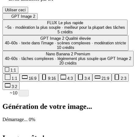
Utiliser ceci
GPT Image 2
FLUX
Le plus rapide
~5s · modération la plus souple · meilleur pour la plupart des tâches
5 crédits
GPT Image 2
Qualité élevée
40–60s · texte dans l'image · scènes complexes · modération stricte
10 crédits
Nano Banana 2
Premium
40–60s · tâches complexes · légèrement plus souple que GPT Image 2
20 crédits
1:1
1:1
16:9
9:16
4:3
3:4
21:9
2:3
3:2
~10
Génération de votre image...
Démarrage...
0
%