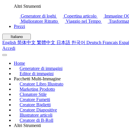
Altri Strumenti
Generatore di loghi
Copertina articolo
Immagine 
Miglioratore Ritratto
Viaggio nel Tempo
Trasformaz
Prezzi
Italiano
English
简体中文
繁體中文
日本語
한국어
Deutsch
Français
Espa
Accedi
Home
Generatore di immagini
Editor di immagini
Pacchetti Multi-Immagine
Creatore Libro Illustrato
Marketing Prodotto
Clonatore Stile
Creatore Fumetti
Creatore Biglietti
Creatore Diapositive
Illustratore articoli
Creatore di B-Roll
Altri Strumenti