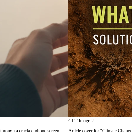
GPT Image 2
g through a cracked phone screen,
Article cover for "Climate Change