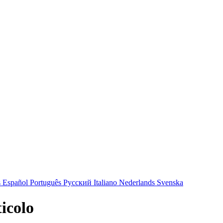
s
Español
Português
Русский
Italiano
Nederlands
Svenska
icolo