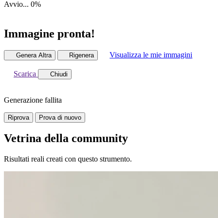
Avvio...
0
%
Immagine pronta!
Visualizza le mie immagini
Genera Altra
Rigenera
Scarica
Chiudi
Generazione fallita
Riprova
Prova di nuovo
Vetrina della community
Risultati reali creati con questo strumento.