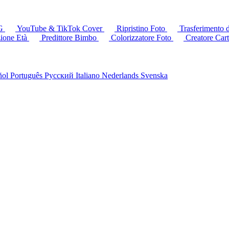
OG
YouTube & TikTok Cover
Ripristino Foto
Trasferimento d
ione Età
Predittore Bimbo
Colorizzatore Foto
Creatore Car
ñol
Português
Русский
Italiano
Nederlands
Svenska