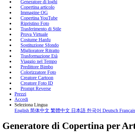
Generatore di loghi
Copertina articolo
Immagine OG
Copertina YouTube
Ripristino Foto
Trasferimento di Stile
Prova Virtuale
Costume Hanfu
Sostituzione Sfondo
Miglioratore Ritratto
Trasformazione Età
Viaggio nel Tempo
Predittore Bimbo
Colorizzatore Foto
Creatore Cartoon
Creatore Foto ID
Prompt Reverse
Prezzi
Accedi
Seleziona Lingua
English
简体中文
繁體中文
日本語
한국어
Deutsch
Françai
Generatore di Copertina per Art