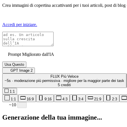
Crea immagini di copertina accattivanti per i tuoi articoli, post di blog
Accedi per iniziare.
Prompt Migliorato dall'IA
Usa Questo
GPT Image 2
FLUX
Più Veloce
~5s · moderazione più permissiva · migliore per la maggior parte dei task
5 crediti
1:1
1:1
16:9
9:16
4:3
3:4
21:9
2:3
~10
Generazione della tua immagine...