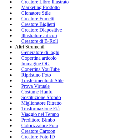
Creatore Libro Illustrato
Marketing Prodotto
Clonatore Stile
Creatore Fumetti
Creatore Biglietti
Creatore Diapositive
Illustratore articoli
Creatore di B-Roll
Altri Strumenti
Generatore di loghi
Copertina articolo
Immagine OG
Copertina YouTube
Ripristino Foto
Trasferimento di Stile
Prova Virtuale
Costume Hanfu
Sostituzione Sfondo
Miglioratore Ritratto
Trasformazione Età
Viaggio nel Tempo
Predittore Bimbo
Colorizzatore Foto
Creatore Cartoon
Creatore Foto ID