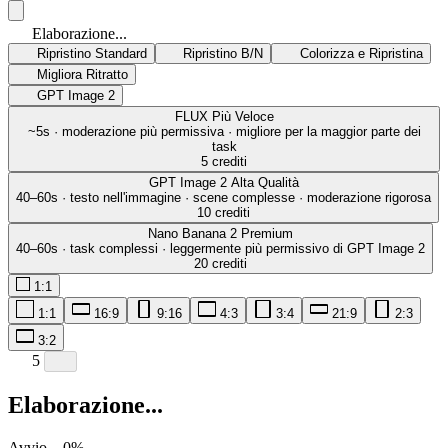
Elaborazione...
Ripristino Standard
Ripristino B/N
Colorizza e Ripristina
Migliora Ritratto
GPT Image 2
FLUX
Più Veloce
~5s · moderazione più permissiva · migliore per la maggior parte dei
task
5 crediti
GPT Image 2
Alta Qualità
40–60s · testo nell'immagine · scene complesse · moderazione rigorosa
10 crediti
Nano Banana 2
Premium
40–60s · task complessi · leggermente più permissivo di GPT Image 2
20 crediti
1:1
1:1
16:9
9:16
4:3
3:4
21:9
2:3
3:2
5
Elaborazione...
Avvio...
0
%