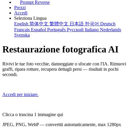
Prompt Reverse
Prezzi
Accedi
Seleziona Lingua
English
简体中文
繁體中文
日本語
한국어
Deutsch
Français
Español
Português
Русский
Italiano
Nederlands
Svenska
Restaurazione fotografica AI
Rivivi le tue foto vecchie, danneggiate o sfocate con l'IA. Rimuovi
graffi, ripara rotture, recupera dettagli persi — risultati in pochi
secondi.
Accedi per iniziare.
Clicca o trascina 1 immagine qui
JPEG, PNG, WebP — convertiti automaticamente, max 1280px