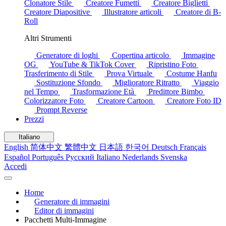
Clonatore Stile
Creatore Fumetti
Creatore Biglietti
Creatore Diapositive
Illustratore articoli
Creatore di B-
Roll
Altri Strumenti
Generatore di loghi
Copertina articolo
Immagine
OG
YouTube & TikTok Cover
Ripristino Foto
Trasferimento di Stile
Prova Virtuale
Costume Hanfu
Sostituzione Sfondo
Miglioratore Ritratto
Viaggio
nel Tempo
Trasformazione Età
Predittore Bimbo
Colorizzatore Foto
Creatore Cartoon
Creatore Foto ID
Prompt Reverse
Prezzi
Italiano
English
简体中文
繁體中文
日本語
한국어
Deutsch
Français
Español
Português
Русский
Italiano
Nederlands
Svenska
Accedi
Home
Generatore di immagini
Editor di immagini
Pacchetti Multi-Immagine