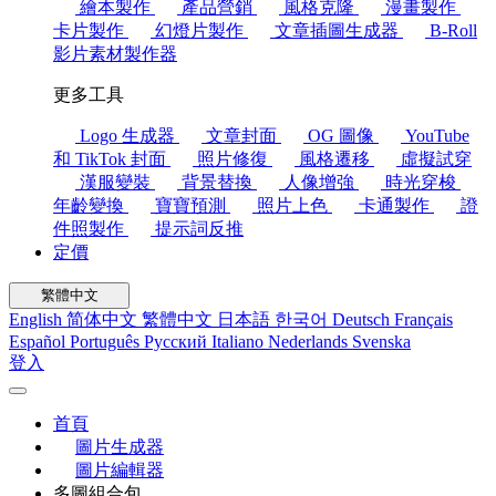
繪本製作
產品營銷
風格克隆
漫畫製作
卡片製作
幻燈片製作
文章插圖生成器
B-Roll
影片素材製作器
更多工具
Logo 生成器
文章封面
OG 圖像
YouTube
和 TikTok 封面
照片修復
風格遷移
虛擬試穿
漢服變裝
背景替換
人像增強
時光穿梭
年齡變換
寶寶預測
照片上色
卡通製作
證
件照製作
提示詞反推
定價
繁體中文
English
简体中文
繁體中文
日本語
한국어
Deutsch
Français
Español
Português
Русский
Italiano
Nederlands
Svenska
登入
首頁
圖片生成器
圖片編輯器
多圖組合包