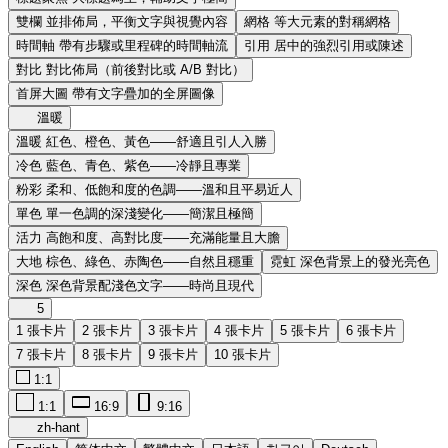
雙欄
並排佈局，平衡文字與視覺內容
網格
等大元素的對稱網格
時間軸
帶有步驟或里程碑的時間軸流
引用
居中的強烈引用或陳述
對比
對比佈局（前後對比或 A/B 對比）
首屏大圖
帶有文字疊加的全屏圖像
溫暖
溫暖
紅色、橙色、黃色——舒適且引人入勝
冷色
藍色、青色、紫色——冷靜且專業
粉彩
柔和、低飽和度的色調——溫和且平易近人
單色
單一色調的深淺變化——簡潔且極簡
活力
高飽和度、高對比度——充滿能量且大膽
大地
棕色、綠色、赤陶色——自然且穩重
霓虹
深色背景上的發光亮色
深色
深色背景配淺色文字——時尚且現代
5
1 張卡片
2 張卡片
3 張卡片
4 張卡片
5 張卡片
6 張卡片
7 張卡片
8 張卡片
9 張卡片
10 張卡片
1:1
1:1
16:9
9:16
zh-hant