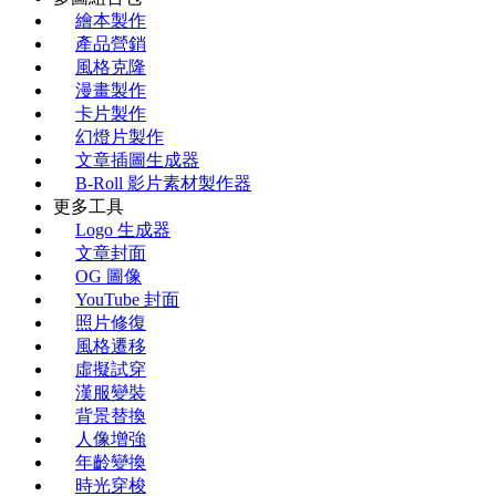
繪本製作
產品營銷
風格克隆
漫畫製作
卡片製作
幻燈片製作
文章插圖生成器
B-Roll 影片素材製作器
更多工具
Logo 生成器
文章封面
OG 圖像
YouTube 封面
照片修復
風格遷移
虛擬試穿
漢服變裝
背景替換
人像增強
年齡變換
時光穿梭