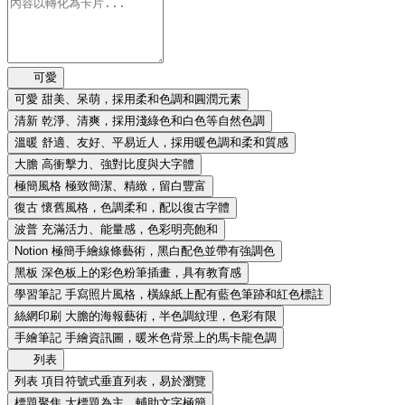
可愛
可愛
甜美、呆萌，採用柔和色調和圓潤元素
清新
乾淨、清爽，採用淺綠色和白色等自然色調
溫暖
舒適、友好、平易近人，採用暖色調和柔和質感
大膽
高衝擊力、強對比度與大字體
極簡風格
極致簡潔、精緻，留白豐富
復古
懷舊風格，色調柔和，配以復古字體
波普
充滿活力、能量感，色彩明亮飽和
Notion
極簡手繪線條藝術，黑白配色並帶有強調色
黑板
深色板上的彩色粉筆插畫，具有教育感
學習筆記
手寫照片風格，橫線紙上配有藍色筆跡和紅色標註
絲網印刷
大膽的海報藝術，半色調紋理，色彩有限
手繪筆記
手繪資訊圖，暖米色背景上的馬卡龍色調
列表
列表
項目符號式垂直列表，易於瀏覽
標題聚焦
大標題為主，輔助文字極簡