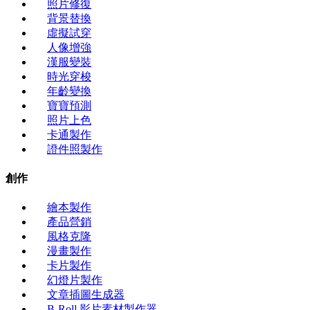
照片修復
背景替換
虛擬試穿
人像增強
漢服變裝
時光穿梭
年齡變換
寶寶預測
照片上色
卡通製作
證件照製作
創作
繪本製作
產品營銷
風格克隆
漫畫製作
卡片製作
幻燈片製作
文章插圖生成器
B-Roll 影片素材製作器