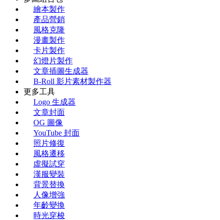
繪本製作
產品營銷
風格克隆
漫畫製作
卡片製作
幻燈片製作
文章插圖生成器
B-Roll 影片素材製作器
更多工具
Logo 生成器
文章封面
OG 圖像
YouTube 封面
照片修復
風格遷移
虛擬試穿
漢服變裝
背景替換
人像增強
年齡變換
時光穿梭