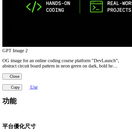
GPT Image 2
OG image for an online coding course platform "DevLaunch",
abstract circuit board pattern in neon green on dark, bold he…
Close
Use
Copy
功能
平台優化尺寸