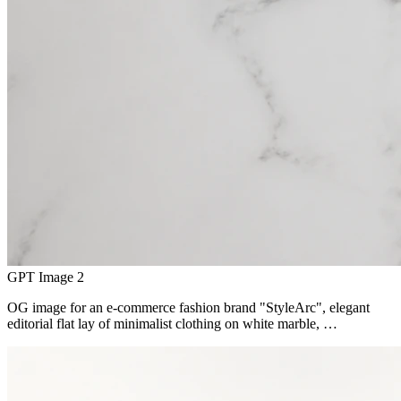
GPT Image 2
OG image for an e-commerce fashion brand "StyleArc", elegant
editorial flat lay of minimalist clothing on white marble, …