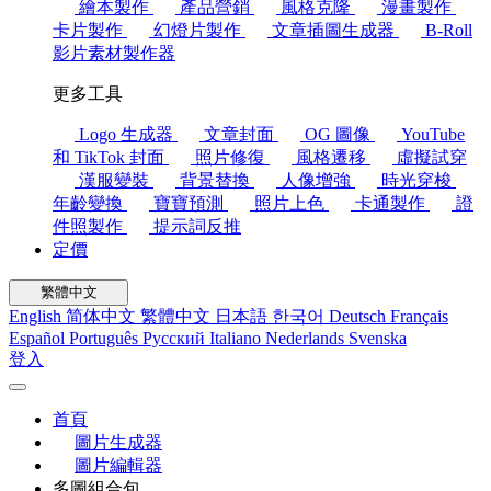
繪本製作
產品營銷
風格克隆
漫畫製作
卡片製作
幻燈片製作
文章插圖生成器
B-Roll
影片素材製作器
更多工具
Logo 生成器
文章封面
OG 圖像
YouTube
和 TikTok 封面
照片修復
風格遷移
虛擬試穿
漢服變裝
背景替換
人像增強
時光穿梭
年齡變換
寶寶預測
照片上色
卡通製作
證
件照製作
提示詞反推
定價
繁體中文
English
简体中文
繁體中文
日本語
한국어
Deutsch
Français
Español
Português
Русский
Italiano
Nederlands
Svenska
登入
首頁
圖片生成器
圖片編輯器
多圖組合包