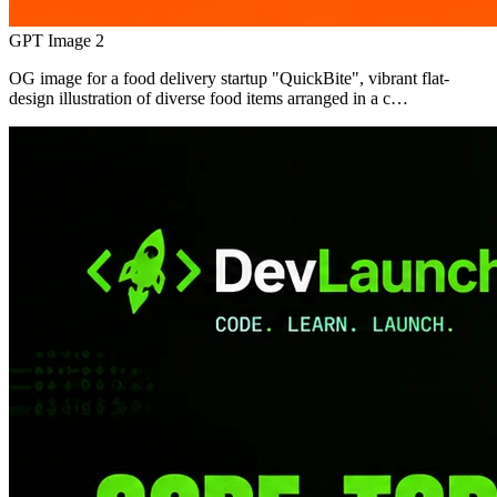
GPT Image 2
OG image for a food delivery startup "QuickBite", vibrant flat-
design illustration of diverse food items arranged in a c…