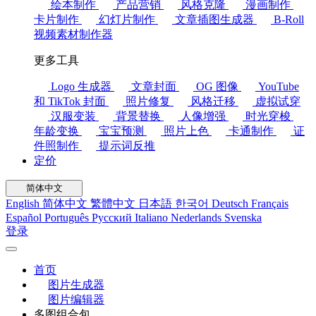
绘本制作
产品营销
风格克隆
漫画制作
卡片制作
幻灯片制作
文章插图生成器
B-Roll
视频素材制作器
更多工具
Logo 生成器
文章封面
OG 图像
YouTube
和 TikTok 封面
照片修复
风格迁移
虚拟试穿
汉服变装
背景替换
人像增强
时光穿梭
年龄变换
宝宝预测
照片上色
卡通制作
证
件照制作
提示词反推
定价
简体中文
English
简体中文
繁體中文
日本語
한국어
Deutsch
Français
Español
Português
Русский
Italiano
Nederlands
Svenska
登录
首页
图片生成器
图片编辑器
多图组合包