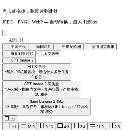
点击或拖拽 1 张图片到此处
JPEG、PNG、WebP — 自动转换，最大 1280px
处理中...
中国古代
民国时期
中世纪欧洲
赛博朋克未来
维多利亚时代
太空未来
GPT Image 2
FLUX
最快
~5秒 · 审核最宽松 · 最适合大多数任务
5 积分
GPT Image 2
高质量
40–60秒 · 图像内文字 · 复杂场景 · 严格审核
10 积分
Nano Banana 2
高级
40–60秒 · 复杂任务 · 审核比 GPT Image 2 稍宽松
20 积分
1:1
1:1
16:9
9:16
4:3
3:4
21:9
2:3