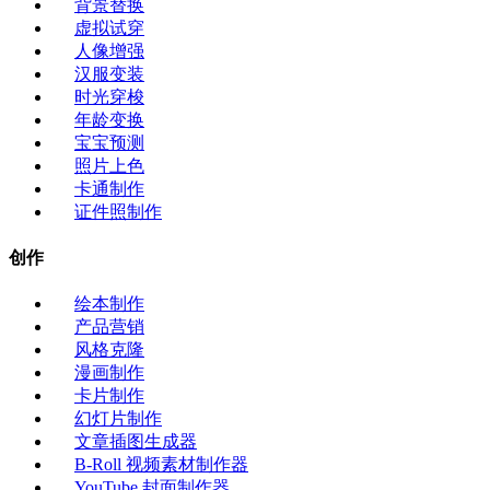
背景替换
虚拟试穿
人像增强
汉服变装
时光穿梭
年龄变换
宝宝预测
照片上色
卡通制作
证件照制作
创作
绘本制作
产品营销
风格克隆
漫画制作
卡片制作
幻灯片制作
文章插图生成器
B-Roll 视频素材制作器
YouTube 封面制作器