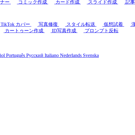
ーナー
コミック作成
カード作成
スライド作成
記事
& TikTok カバー
写真修復
スタイル転送
仮想試着
カートゥーン作成
ID写真作成
プロンプト反転
ñol
Português
Русский
Italiano
Nederlands
Svenska