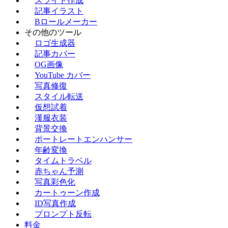
スライド作成
記事イラスト
Bロールメーカー
その他のツール
ロゴ生成器
記事カバー
OG画像
YouTube カバー
写真修復
スタイル転送
仮想試着
漢服衣装
背景交換
ポートレートエンハンサー
年齢変換
タイムトラベル
赤ちゃん予測
写真彩色化
カートゥーン作成
ID写真作成
プロンプト反転
料金