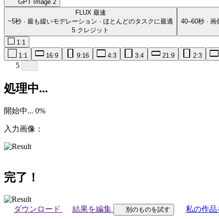
GPT Image 2
FLUX
最速
~5秒 · 最も緩いモデレーション · ほとんどのタスクに最適
40–60秒 
5 クレジット
1:1
1:1
16:9
9:16
4:3
3:4
21:9
2:3
5
処理中...
開始中...
0
%
入力画像：
完了！
ダウンロード
結果を編集
私の作品
別のものを試す