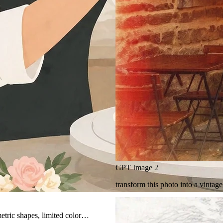
GPT Image 2
transform this photo into a vintag
ometric shapes, limited color…