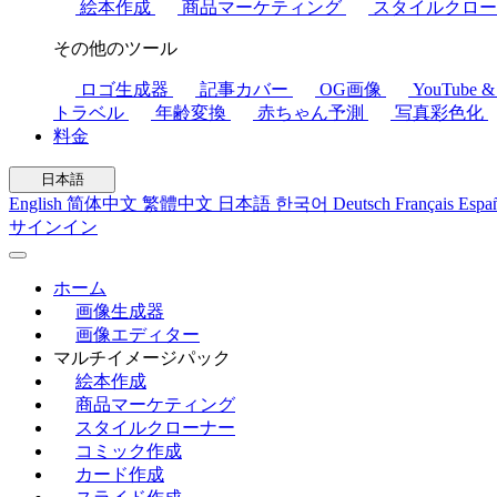
絵本作成
商品マーケティング
スタイルクロ
その他のツール
ロゴ生成器
記事カバー
OG画像
YouTube 
トラベル
年齢変換
赤ちゃん予測
写真彩色化
料金
日本語
English
简体中文
繁體中文
日本語
한국어
Deutsch
Français
Espa
サインイン
ホーム
画像生成器
画像エディター
マルチイメージパック
絵本作成
商品マーケティング
スタイルクローナー
コミック作成
カード作成