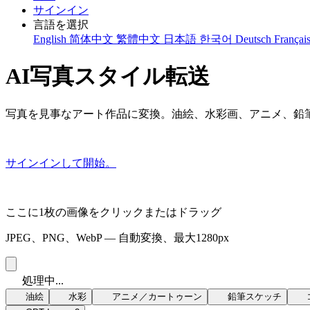
サインイン
言語を選択
English
简体中文
繁體中文
日本語
한국어
Deutsch
Françai
AI写真スタイル転送
写真を見事なアート作品に変換。油絵、水彩画、アニメ、鉛筆
サインインして開始。
ここに1枚の画像をクリックまたはドラッグ
JPEG、PNG、WebP — 自動変換、最大1280px
処理中...
油絵
水彩
アニメ／カートゥーン
鉛筆スケッチ