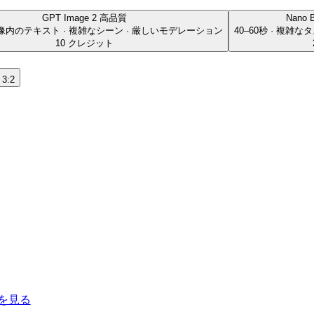
GPT Image 2
高品質
Nano 
· 画像内のテキスト · 複雑なシーン · 厳しいモデレーション
40–60秒 · 複雑なタ
10 クレジット
3:2
を見る