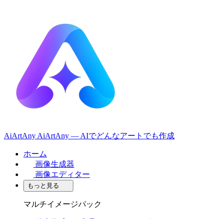
AiArtAny
AiArtAny — AIでどんなアートでも作成
ホーム
画像生成器
画像エディター
もっと見る
マルチイメージパック