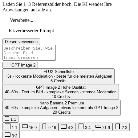
Laden Sie 1–3 Referenzbilder hoch. Die KI wendet Ihre
Anweisungen auf alle an.
Verarbeite...
KI-verbesserter Prompt
Diesen verwenden
GPT Image 2
FLUX
Schnellste
~5s · lockerste Moderation · beste für die meisten Aufgaben
5 Credits
GPT Image 2
Hohe Qualität
40–60s · Text im Bild · komplexe Szenen · strenge Moderation
10 Credits
Nano Banana 2
Premium
40–60s · komplexe Aufgaben · etwas lockerer als GPT Image 2
20 Credits
1:1
1:1
16:9
9:16
4:3
3:4
21:9
2:3
3:2