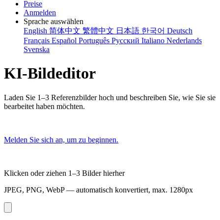
Preise
Anmelden
Sprache auswählen
English
简体中文
繁體中文
日本語
한국어
Deutsch
Français
Español
Português
Русский
Italiano
Nederlands
Svenska
KI-Bildeditor
Laden Sie 1–3 Referenzbilder hoch und beschreiben Sie, wie Sie sie
bearbeitet haben möchten.
Melden Sie sich an, um zu beginnen.
Klicken oder ziehen 1–3 Bilder hierher
JPEG, PNG, WebP — automatisch konvertiert, max. 1280px