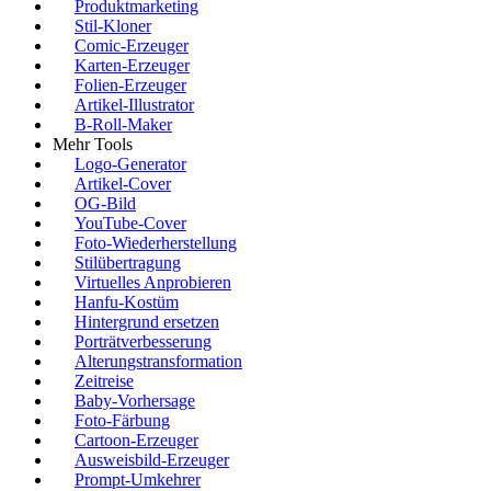
Produktmarketing
Stil-Kloner
Comic-Erzeuger
Karten-Erzeuger
Folien-Erzeuger
Artikel-Illustrator
B-Roll-Maker
Mehr Tools
Logo-Generator
Artikel-Cover
OG-Bild
YouTube-Cover
Foto-Wiederherstellung
Stilübertragung
Virtuelles Anprobieren
Hanfu-Kostüm
Hintergrund ersetzen
Porträtverbesserung
Alterungstransformation
Zeitreise
Baby-Vorhersage
Foto-Färbung
Cartoon-Erzeuger
Ausweisbild-Erzeuger
Prompt-Umkehrer