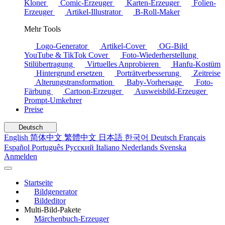
Kloner
Comic-Erzeuger
Karten-Erzeuger
Folien-
Erzeuger
Artikel-Illustrator
B-Roll-Maker
Mehr Tools
Logo-Generator
Artikel-Cover
OG-Bild
YouTube & TikTok Cover
Foto-Wiederherstellung
Stilübertragung
Virtuelles Anprobieren
Hanfu-Kostüm
Hintergrund ersetzen
Porträtverbesserung
Zeitreise
Alterungstransformation
Baby-Vorhersage
Foto-
Färbung
Cartoon-Erzeuger
Ausweisbild-Erzeuger
Prompt-Umkehrer
Preise
Deutsch
English
简体中文
繁體中文
日本語
한국어
Deutsch
Français
Español
Português
Русский
Italiano
Nederlands
Svenska
Anmelden
Startseite
Bildgenerator
Bildeditor
Multi-Bild-Pakete
Märchenbuch-Erzeuger